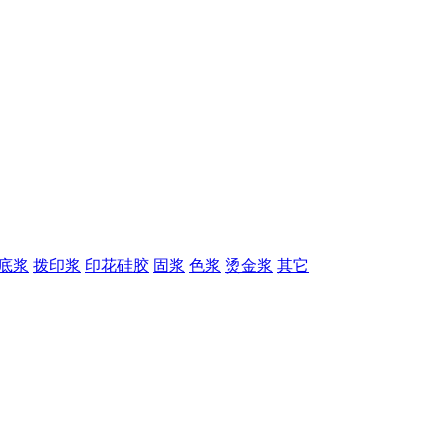
底浆
拨印浆
印花硅胶
固浆
色浆
烫金浆
其它