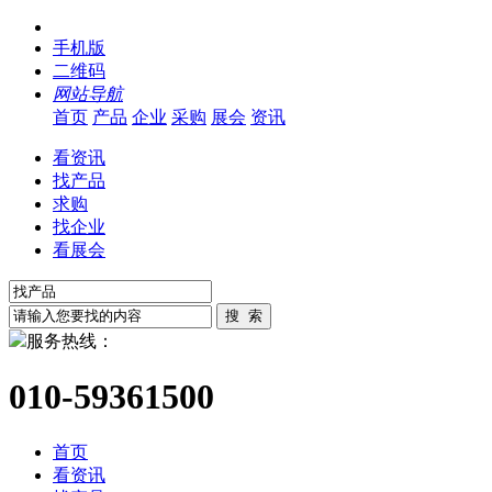
手机版
二维码
网站导航
首页
产品
企业
采购
展会
资讯
看资讯
找产品
求购
找企业
看展会
服务热线：
010-59361500
首页
看资讯