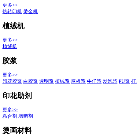
更多>>
热转印机
烫金机
植绒机
更多>>
植绒机
胶浆
更多>>
印花胶浆
白胶浆
透明浆
植绒浆
厚板浆
牛仔浆
发泡浆
PU浆
打
印花助剂
更多>>
粘合剂
增稠剂
烫画材料